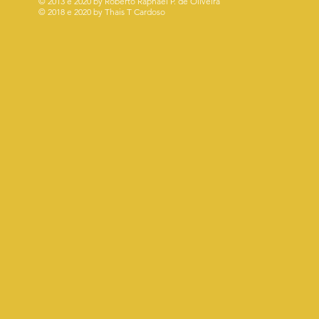
© 2013 e 2020 by Roberto Raphael P. de Oliveira
© 2018 e 2020 by Thais T Cardoso