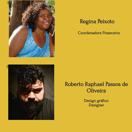
Regina Peixoto
Coordenadora Financeira
Roberto Raphael Passos de
Oliveira
Design gráfico
Designer