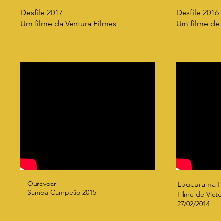
Desfile 2017
Desfile 2016
Um filme da Ventura Filmes
Um filme de 
Ourevoar
Loucura na P
Samba Campeão 2015
Filme de Vict
27/02/2014