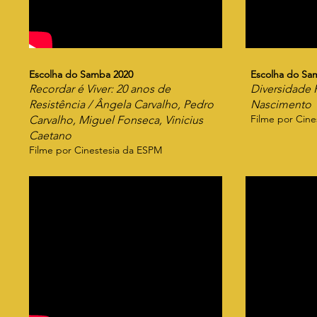
Escolha do Samba 2020
Escolha do Sa
Recordar é Viver: 20 anos de
Diversidade 
Resistência / Ângela Carvalho, Pedro
Nascimento
Filme por Cine
Carvalho, Miguel Fonseca, Vinicius
Caetano
Filme por Cinestesia da ESPM