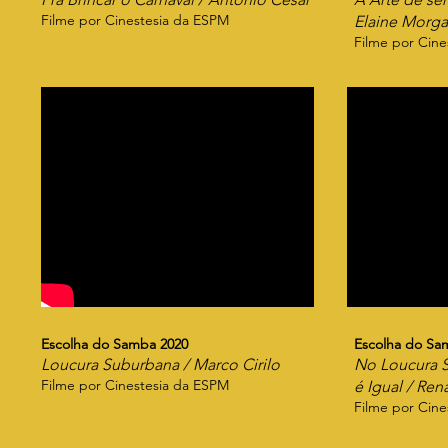
Filme por Cinestesia da ESPM
Elaine Morg
Filme por Cine
Escolha do Samba 2020
Escolha do Sa
Loucura Suburbana / Marco Cirilo
No Loucura 
Filme por Cinestesia da ESPM
é Igual / Ren
Filme por Cine